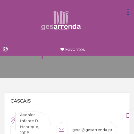
AGÊNCIA
Favoritos
Powered by
CASCAIS
Avenida
Infante D.
Henrique,
geral@gesarrenda.pt
1011B,