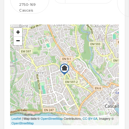
2750-169
Cascais
+
−
Leaflet
| Map data ©
OpenStreetMap
Contributors,
CC-BY-SA
, Imagery ©
OpenStreetMap