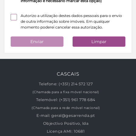
informação é necessário marcar esta opção)
Autorizo a utilização destes dados pessoais para o envio
de outra informação sobre imóveis. Em qualquer
momento poderei cancelar essa autorização.
Enviar
Limpar
CASCAIS
Telefone:
(+351) 214 572 127
(Chamada para a fixa móvel nacional)
Telemóvel:
(+351) 961 778 684
(Chamada para a rede móvel nacional)
E-mail:
geral@gesarrenda.pt
Objectivo Positivo, lda
Licença AMI:
10681