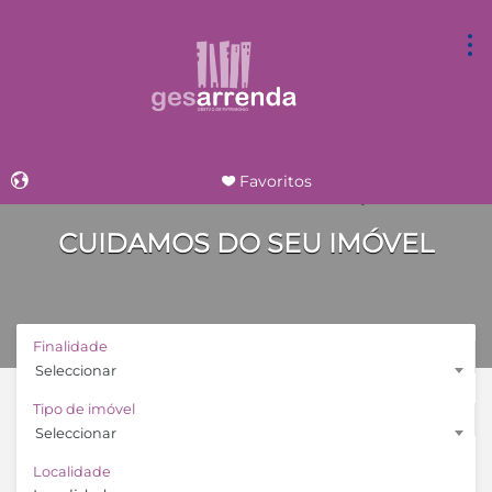
Favoritos
ESTEJA DESCANSADO, NÓS
CUIDAMOS DO SEU IMÓVEL
Powered by
Finalidade
Seleccionar
Tipo de imóvel
Seleccionar
Localidade